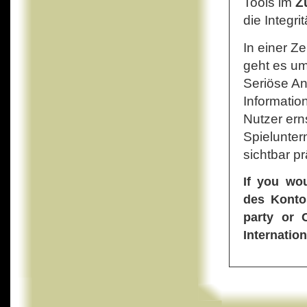
Tools im
Z
die Integri
In einer Z
geht es um
Seriöse Anb
Informatio
Nutzer ern
Spielunte
sichtbar pr
If you wo
des Kontos
party or 
Internatio