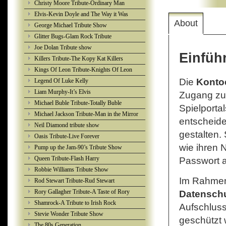
Christy Moore Tribute-Ordinary Man
Elvis-Kevin Doyle and The Way it Was
About
George Michael Tribute Show
Glitter Bugs-Glam Rock Tribute
Joe Dolan Tribute show
Einfüh
Killers Tribute-The Kopy Kat Killers
Kings Of Leon Tribute-Knights Of Leon
Die
Konto
Legend Of Luke Kelly
Liam Murphy-It’s Elvis
Zugang zu 
Michael Buble Tribute-Totally Buble
Spielporta
Michael Jackson Tribute-Man in the Mirror
entscheide
Neil Diamond tribute show
gestalten.
Oasis Tribute-Live Forever
wie ihren 
Pump up the Jam-90’s Tribute Show
Queen Tribute-Flash Harry
Passwort 
Robbie Williams Tribute Show
Im Rahmen 
Rod Stewart Tribute-Rud Stewart
Rory Gallagher Tribute-A Taste of Rory
Datenschu
Shamrock-A Tribute to Irish Rock
Aufschluss
Stevie Wonder Tribute Show
geschützt
The 80s Generation