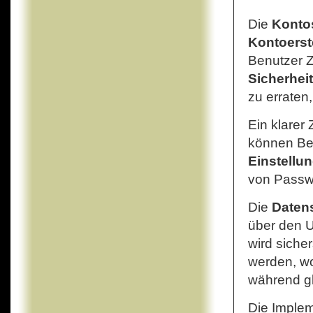
Die
Kontos
Kontoerst
Benutzer Z
Sicherhei
zu erraten
Ein klare
können Be
Einstellu
von Passw
Die
Daten
über den U
wird siche
werden, w
während gl
Die Imple