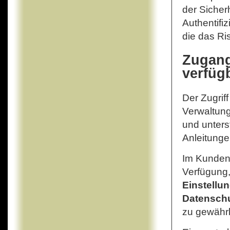
der Sicher
Authentifi
die das Ri
Zugang
verfüg
Der Zugrif
Verwaltung
und unters
Anleitunge
Im Kunden
Verfügung,
Einstellu
Datenschu
zu gewährl