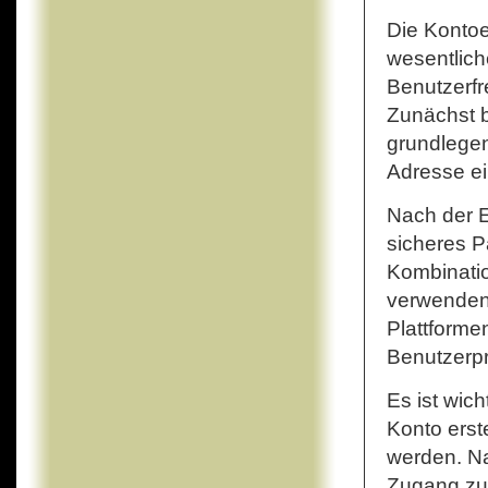
Die Kontoe
wesentlich
Benutzerfr
Zunächst b
grundlegen
Adresse e
Nach der E
sicheres P
Kombinati
verwenden
Plattforme
Benutzerpr
Es ist wich
Konto erste
werden. Na
Zugang z