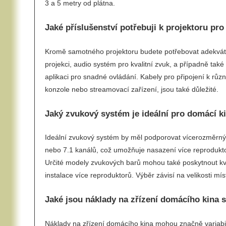
3 a 5 metry od plátna.
Jaké příslušenství potřebuji k projektoru pr
Kromě samotného projektoru budete potřebovat adekvátn
projekci, audio systém pro kvalitní zvuk, a případně tak
aplikaci pro snadné ovládání. Kabely pro připojení k růz
konzole nebo streamovací zařízení, jsou také důležité.
Jaký zvukový systém je ideální pro domácí k
Ideální zvukový systém by měl podporovat vícerozměrný
nebo 7.1 kanálů, což umožňuje nasazení více reproduktor
Určité modely zvukových barů mohou také poskytnout kva
instalace více reproduktorů. Výběr závisí na velikosti mí
Jaké jsou náklady na zřízení domácího kina 
Náklady na zřízení domácího kina mohou značně variabi