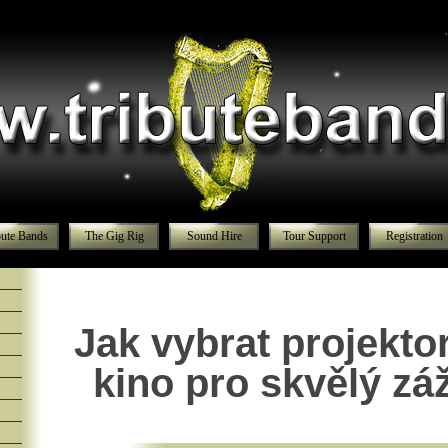
bute Bands
The Gig Rig
Sound Hire
Tour Support
Registration
Jak vybrat projekto
kino pro skvělý záž