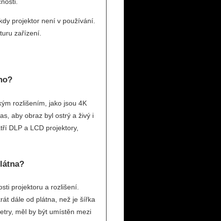
nosti.
dy projektor není v používání.
uru zařízení.
ino?
ým rozlišením, jako jsou 4K
as, aby obraz byl ostrý a živý i
tří DLP a LCD projektory,
plátna?
sti projektoru a rozlišení.
rát dále od plátna, než je šířka
etry, měl by být umístěn mezi