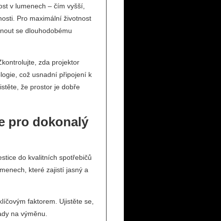
vost v lumenech – čím vyšší,
osti. Pro maximální životnost
yhnout se dlouhodobému
Zkontrolujte, zda projektor
ogie, což usnadní připojení k
stěte, že prostor je dobře
te pro dokonalý
stice do kvalitních spotřebičů
menech, které zajistí jasný a
líčovým faktorem. Ujistěte se,
lady na výměnu.