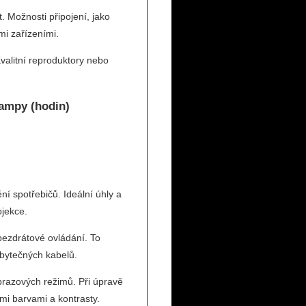
. Možnosti připojení, jako
i zařízeními.
valitní reproduktory nebo
lampy (hodin)
ní spotřebičů. Ideální úhly a
ojekce.
 bezdrátové ovládání. To
bytečných kabelů.
brazových režimů. Při úpravě
ími barvami a kontrasty.