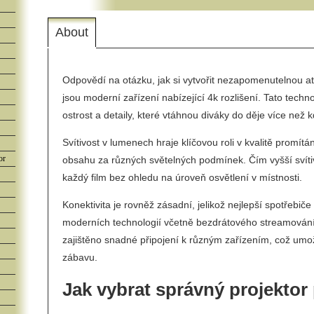
About
Odpovědí na otázku, jak si vytvořit nezapomenutelnou at
jsou moderní zařízení nabízející 4k rozlišení. Tato techn
ostrost a detaily, které vtáhnou diváky do děje více než 
Svítivost v lumenech hraje klíčovou roli v kvalitě promít
or
obsahu za různých světelných podmínek. Čím vyšší svítiv
každý film bez ohledu na úroveň osvětlení v místnosti.
Konektivita je rovněž zásadní, jelikož nejlepší spotřebič
moderních technologií včetně bezdrátového streamování
zajištěno snadné připojení k různým zařízením, což um
zábavu.
Jak vybrat správný projektor