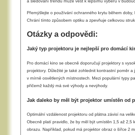
a sledování trendů může vést k lepšímu výběru v budouc
Přemýšlejte o používání ochranného krytu během doby, k
Chrání tímto způsobem optiku a zpevňuje celkovou strukt
Otázky a odpovědi:
Jaký typ projektoru je nejlepší pro domácí k
Pro domácí kino se obecně doporučují projektory s vysok
projektory. Důležité je také zohlednit kontrastní poměr a j
v mírně osvětlených místnostech. Mezi populární typy pa
přičemž každý má své výhody a nevýhody.
Jak daleko by měl být projektor umístěn od 
Optimální vzdálenost projektoru od plátna závisí na veliko
Obecně platí pravidlo, že by měl být umístěn 1,5 až 2,5 k
obrazu. Například, pokud má projektor obraz o šířce 2 m