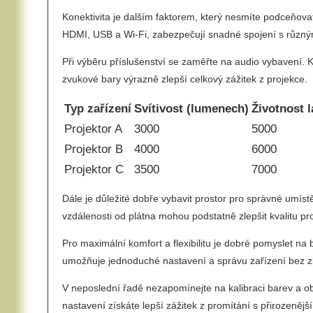
Konektivita je dalším faktorem, který nesmíte podceňovat
HDMI, USB a Wi-Fi, zabezpečují snadné spojení s různým
Při výběru příslušenství se zaměřte na audio vybavení. K
zvukové bary výrazně zlepší celkový zážitek z projekce.
Typ zařízení
Svítivost (lumenech)
Životnost 
Projektor A
3000
5000
Projektor B
4000
6000
Projektor C
3500
7000
Dále je důležité dobře vybavit prostor pro správné umístě
vzdálenosti od plátna mohou podstatně zlepšit kvalitu pr
Pro maximální komfort a flexibilitu je dobré pomyslet na
umožňuje jednoduché nastavení a správu zařízení bez z
V neposlední řadě nezapomínejte na kalibraci barev a o
nastavení získáte lepší zážitek z promítání s přirozenějš