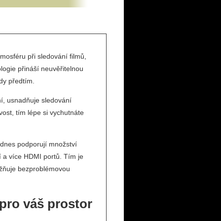
mosféru při sledování filmů,
ologie přináší neuvěřitelnou
kdy předtím.
ání, usnadňuje sledování
ost, tím lépe si vychutnáte
e dnes podporují množství
 a více HDMI portů. Tím je
ožňuje bezproblémovou
 pro váš prostor