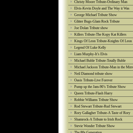
Christy Moore Tribute-Ordinary Man
Elvis-Kevin Doyle and The Way it Was
George Michael Tribute Show
Glitter Bugs-Glam Rock Tribute
Joe Dolan Tribute show
Killers Tribute-The Kopy Kat Killers
Kings Of Leon Tribute-Knights Of Leon
Legend Of Luke Kelly
Liam Murphy-It’s Elvis
Michael Buble Tribute-Totally Buble
Michael Jackson Tribute-Man in the Mirr
Neil Diamond tribute show
Oasis Tribute-Live Forever
Pump up the Jam-90’s Tribute Show
Queen Tribute-Flash Harry
Robbie Williams Tribute Show
Rod Stewart Tribute-Rud Stewart
Rory Gallagher Tribute-A Taste of Rory
Shamrock-A Tribute to Irish Rock
Stevie Wonder Tribute Show
The 80s Generation