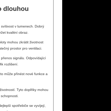
ro dlouhou
ní svítivost v lumenech. Dobrý
et kvalitní obraz.
ploty mohou zkrátit životnost
tečný prostor pro ventilaci.
ní přenos signálu. Odpovídající
k rozlišení.
 to může přinést nové funkce a
 životností. Tyto doplňky mohou
 schopnosti.
ejlepší spotřebiče se vyvíjejí,