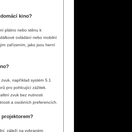
o domácí kino?
í plátno nebo stěnu k
é dálkové ovládání nebo mobilní
ným zařízením, jako jsou herní
ino?
 zvuk, například systém 5.1
ů pro pohlcující zážitek.
litní zvuk bez nutnosti
stnosti a osobních preferencích.
s projektorem?
lní, záleží na vybraném