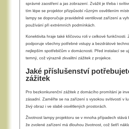
správné zaostření a jas zobrazení. Zvážit je třeba i svíti
tím lépe se projektor přizpůsobí různým osvětlením místn
lampy se doporučuje pravidelně ventilovat zařízení a v
používání při extrémních podmínkách.
Konektivita hraje také klíčovou roli v celkové funkčnosti. 
podporuje všechny potřebné vstupy a bezdrátové technol
nejlepším spotřebičům v domácnosti. Před instalací se uji
temný, což výrazně zkvalitní zážitek z projekce.
Jaké příslušenství potřebuje
zážitek
Pro bezkonkurenční zážitek z domácího promítání je inve
zásadní. Zaměřte se na zařízení s vysokou svítivostí v lu
živý obraz i ve slabě osvětlených prostorách.
Životnost lampy projektoru se v mnoha případech stává k
že zvolené zařízení má dlouhou životnost, což šetří nák