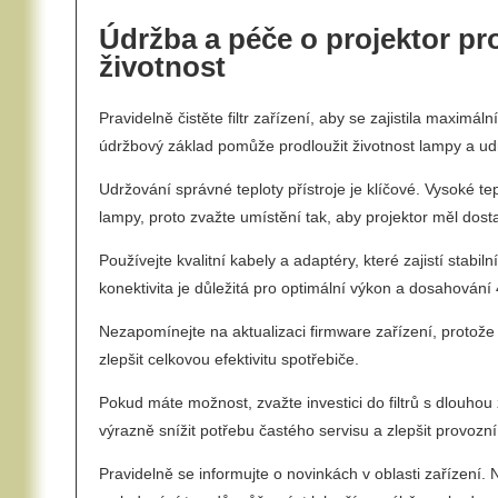
Údržba a péče o projektor p
životnost
Pravidelně čistěte filtr zařízení, aby se zajistila maximál
údržbový základ pomůže prodloužit životnost lampy a udrž
Udržování správné teploty přístroje je klíčové. Vysoké te
lampy, proto zvažte umístění tak, aby projektor měl dosta
Používejte kvalitní kabely a adaptéry, které zajistí stabil
konektivita je důležitá pro optimální výkon a dosahování 4
Nezapomínejte na aktualizaci firmware zařízení, protože
zlepšit celkovou efektivitu spotřebiče.
Pokud máte možnost, zvažte investici do filtrů s dlouhou
výrazně snížit potřebu častého servisu a zlepšit provozní
Pravidelně se informujte o novinkách v oblasti zařízení. N