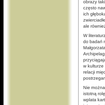
obrazy tak
często naw
ich głęboką
zwierciadł
ale równie
W literatur
do badań n
Małgorzata
Archipelag
przyciągaj
w kulturz
relacji mi
postrzega
Nie można 
istotną ro
wplata kar