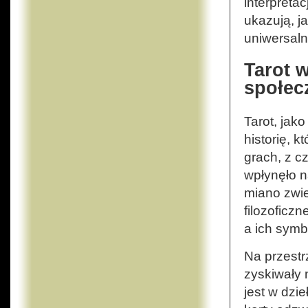
interpretac
ukazują, ja
uniwersaln
Tarot w
społec
Tarot, jak
historię, 
grach, z c
wpłynęło na
miano zwie
filozoficzn
a ich symb
Na przestr
zyskiwały 
jest w dzie