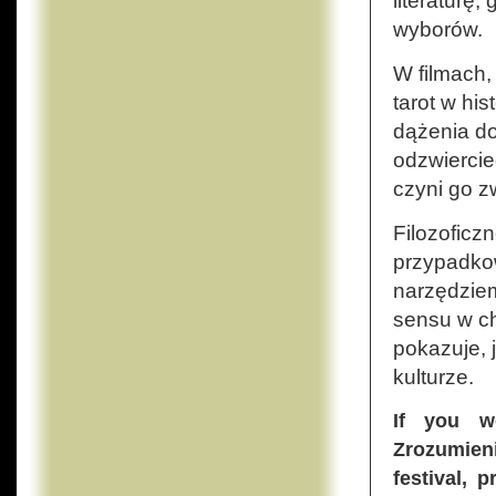
literaturę,
wyborów.
W filmach, 
tarot w hi
dążenia do
odzwiercie
czyni go z
Filozoficz
przypadkow
narzędziem
sensu w ch
pokazuje, 
kulturze.
If you w
Zrozumieni
festival, 