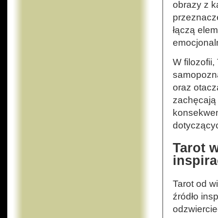
obrazy z k
przeznacze
łączą elem
emocjonalny
W filozofii
samopoznan
oraz otacz
zachęcają 
konsekwen
dotycząc
Tarot w
inspira
Tarot od w
źródło ins
odzwiercie