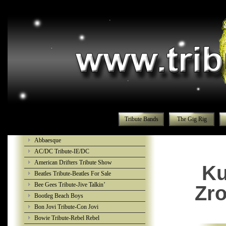
Tribute Bands
The Gig Rig
Abbaesque
AC/DC Tribute-IE/DC
American Drifters Tribute Show
Ku
Beatles Tribute-Beatles For Sale
Bee Gees Tribute-Jive Talkin’
Zro
Bootleg Beach Boys
Bon Jovi Tribute-Con Jovi
Bowie Tribute-Rebel Rebel