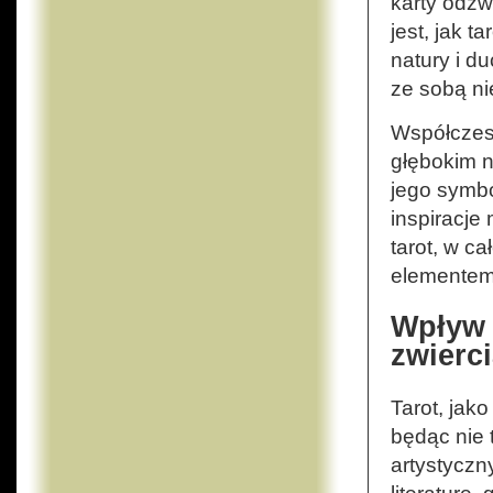
karty odzw
jest, jak t
natury i d
ze sobą ni
Współczesn
głębokim n
jego symbo
inspiracje
tarot, w ca
elementem 
Wpływ T
zwierc
Tarot, jako
będąc nie 
artystyczn