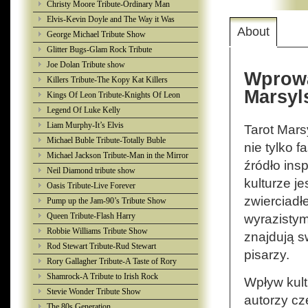
Christy Moore Tribute-Ordinary Man
Elvis-Kevin Doyle and The Way it Was
About
George Michael Tribute Show
Glitter Bugs-Glam Rock Tribute
Joe Dolan Tribute show
Wprowa
Killers Tribute-The Kopy Kat Killers
Marsyl
Kings Of Leon Tribute-Knights Of Leon
Legend Of Luke Kelly
Liam Murphy-It’s Elvis
Tarot Mars
Michael Buble Tribute-Totally Buble
nie tylko 
Michael Jackson Tribute-Man in the Mirror
źródło insp
Neil Diamond tribute show
kulturze je
Oasis Tribute-Live Forever
zwierciadł
Pump up the Jam-90’s Tribute Show
Queen Tribute-Flash Harry
wyrazistymi
Robbie Williams Tribute Show
znajdują s
Rod Stewart Tribute-Rud Stewart
pisarzy.
Rory Gallagher Tribute-A Taste of Rory
Shamrock-A Tribute to Irish Rock
Wpływ kult
Stevie Wonder Tribute Show
autorzy cz
The 80s Generation