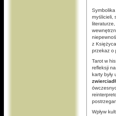
Symbolika 
myślicieli
literaturze
wewnętrzn
niepewność
z Księżyca
przekaz o
Tarot w hi
refleksji 
karty były
zwierciad
ówczesnych
reinterpre
postrzegan
Wpływ kult