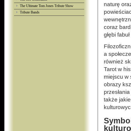
naturę ora
The Ultimate Tom Jones Tribute Show
powieściac
Tribute Bands
wewnętrzne
coraz bar
głębi fabuł 
Filozoficz
a społecze
również sk
Tarot w his
miejscu w 
obrazy ksz
przesłania
także jaki
kulturowyc
Symbol
kultur